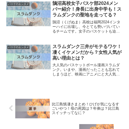
ましたね。湘南テックは本当にリアルス
鵠沼高校女子バスケ部2024メン
バスケのエンタメ
ラムダンクのモデル...
バー紹介！身長に出身中学も！ス
ラムダンクの聖地を走ってる？
鵠沼（くげぬま）高校は福岡2024インタ
ーハイに出場し、今とても勢いづいてい
るチームです。女子のバスケットも迫力
満点ですよね。ケガだけはしないように
してほしいです。注目選手は8番の竹内な
つさん。さらに惠悠衣さんら、3年生が活
スラムダンク三井がモテるワケ！
バスケのエンタメ
躍しています。「...
凄くイケメンだから？女性人気が
高い理由とは？
大人気のバスケットボール漫画スラムダ
ンク。いまや、漫画だったことも忘れて
しまうほど、映画にアニメにと大人気で
すよね。そんな中で、モテ設定なんて見
当たらないのにモテキャラ認定されてい
る三井寿（みついひさし）。作品の中で
はミッチー、みっちゃんと...
比江島慎凄さまとめ！ひげが気になるす
ごいやつ！母の死因は？年俸は？比江島
スイッチってなに？