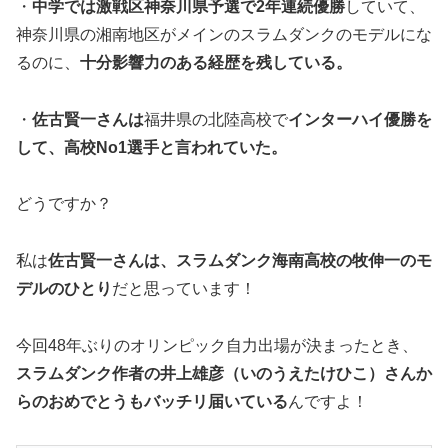
・
中学では激戦区神奈川県予選で2年連続優勝
していて、
神奈川県の湘南地区がメインのスラムダンクのモデルにな
るのに、
十分影響力のある経歴を残している。
・
佐古賢一さんは
福井県の北陸高校で
インターハイ優勝を
して、高校No1選手と言われていた。
どうですか？
私は
佐古賢一さんは、スラムダンク海南高校の牧伸一のモ
デルのひとり
だと思っています！
今回48年ぶりのオリンピック自力出場が決まったとき、
スラムダンク作者の井上雄彦（いのうえたけひこ）さんか
らのおめでとうもバッチリ届いている
んですよ！