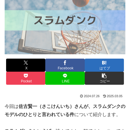
X
Facebook
はてブ
Pocket
LINE
コピー
2024.07.26
2025.03.05
今回は
佐古賢一（さこけんいち）さんが、スラムダンクの
モデルのひとりと言われている件
について紹介します。