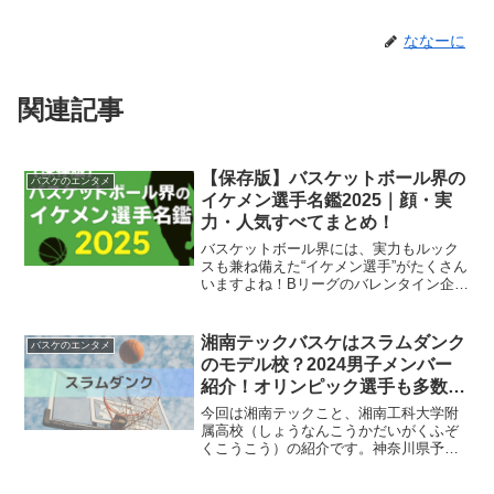
ななーに
関連記事
【保存版】バスケットボール界の
バスケのエンタメ
イケメン選手名鑑2025｜顔・実
力・人気すべてまとめ！
バスケットボール界には、実力もルック
スも兼ね備えた“イケメン選手”がたくさん
いますよね！Bリーグのバレンタイン企画
が毎年話題になるように、今では「プレ
ーだけでなく見た目も推しポイントにな
る」時代。この記事では、バスケットボ
湘南テックバスケはスラムダンク
バスケのエンタメ
ール界で注目を集め...
のモデル校？2024男子メンバー
紹介！オリンピック選手も多数輩
出！
今回は湘南テックこと、湘南工科大学附
属高校（しょうなんこうかだいがくふぞ
くこうこう）の紹介です。神奈川県予選
２位で福岡2024インターハイ出場です。
インターハイの1回戦組み合わせが決まり