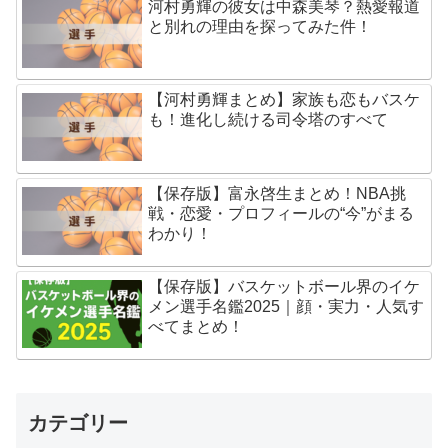
河村勇輝の彼女は中森美琴？熱愛報道
と別れの理由を探ってみた件！
【河村勇輝まとめ】家族も恋もバスケ
も！進化し続ける司令塔のすべて
【保存版】富永啓生まとめ！NBA挑
戦・恋愛・プロフィールの“今”がまる
わかり！
【保存版】バスケットボール界のイケ
メン選手名鑑2025｜顔・実力・人気す
べてまとめ！
カテゴリー