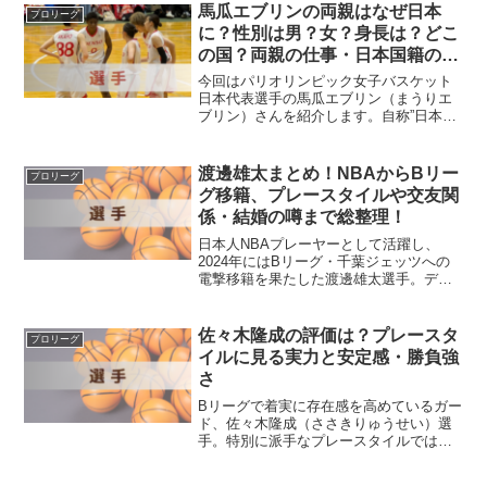
馬瓜エブリンの両親はなぜ日本
プロリーグ
に？性別は男？女？身長は？どこ
の国？両親の仕事・日本国籍の秘
密を徹底調査！
今回はパリオリンピック女子バスケット
日本代表選手の馬瓜エブリン（まうりエ
ブリン）さんを紹介します。自称”日本一
親しみやすいバスケ選手”の馬瓜エブリン
（まうりえぶりん）さん。試合会場でも
カメラにむかってグングン前に出ておど
渡邊雄太まとめ！NBAからBリー
プロリーグ
る愛嬌たっぷりのムー...
グ移籍、プレースタイルや交友関
係・結婚の噂まで総整理！
日本人NBAプレーヤーとして活躍し、
2024年にはBリーグ・千葉ジェッツへの
電撃移籍を果たした渡邊雄太選手。ディ
フェンス力に定評があり、“守備職人”とし
てNBAでも評価された存在ですね。堅実
でブレないプレースタイルに加え、大谷
佐々木隆成の評価は？プレースタ
プロリーグ
翔平選手との交...
イルに見る実力と安定感・勝負強
さ
Bリーグで着実に存在感を高めているガー
ド、佐々木隆成（ささきりゅうせい）選
手。特別に派手なプレースタイルではな
いものの、堅実で的確な判断と、光る身
体能力を武器にチームへ貢献し続けてい