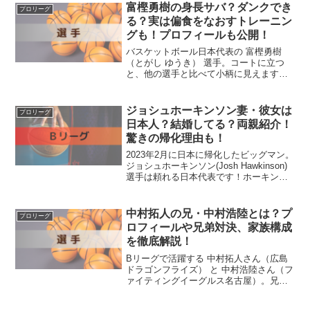
ます。そんな佐々木選手の魅力は、数字
富樫勇樹の身長サバ？ダンクでき
プロリーグ
や派手なプレーでは語り...
る？実は偏食をなおすトレーニン
グも！プロフィールも公開！
バスケットボール日本代表の 富樫勇樹
（とがし ゆうき） 選手。コートに立つ
と、他の選手と比べて小柄に見えますよ
ね。実際のところ、身長はサバ読みして
いるのか？ 気になる方も多いのではない
でしょうか。さらに、あの ダンクシュー
ジョシュホーキンソン妻・彼女は
プロリーグ
トの秘密 にも迫り...
日本人？結婚してる？両親紹介！
驚きの帰化理由も！
2023年2月に日本に帰化したビッグマン。
ジョシュホーキンソン(Josh Hawkinson)
選手は頼れる日本代表です！ホーキンソ
ン選手の妻・彼女は日本人なの？結婚し
ていて嫁がいる？今回はジョシュ ホーキ
ンソン選手の妻に彼女、尊敬すべき両
中村拓人の兄・中村浩陸とは？プ
プロリーグ
親...
ロフィールや兄弟対決、家族構成
を徹底解説！
Bリーグで活躍する 中村拓人さん（広島
ドラゴンフライズ） と 中村浩陸さん（フ
ァイティングイーグルス名古屋）。兄弟
そろってプロバスケットボール選手とし
て活躍し、時には 同じチームで共闘 し、