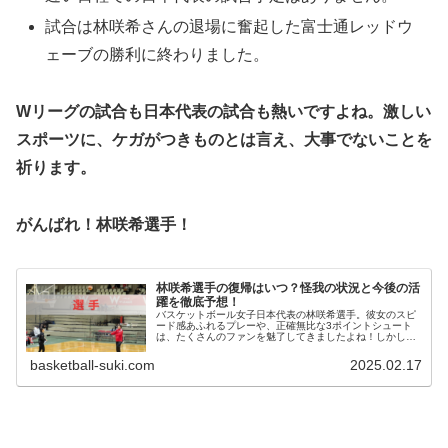
試合は林咲希さんの退場に奮起した富士通レッドウ
ェーブの勝利に終わりました。
Wリーグの試合も日本代表の試合も熱いですよね。
激しい
スポーツに、ケガがつきものとは言え、大事でないことを
祈ります。
がんばれ！林咲希選手！
林咲希選手の復帰はいつ？怪我の状況と今後の活
躍を徹底予想！
バスケットボール女子日本代表の林咲希選手。彼女のスピ
ード感あふれるプレーや、正確無比な3ポイントシュート
は、たくさんのファンを魅了してきましたよね！しかし、
2024年11月10日に行われた富士通レッドウェーブ vs デン
ソーアイリス戦で負傷...
basketball-suki.com
2025.02.17