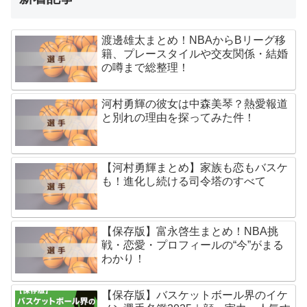
渡邊雄太まとめ！NBAからBリーグ移
籍、プレースタイルや交友関係・結婚
の噂まで総整理！
河村勇輝の彼女は中森美琴？熱愛報道
と別れの理由を探ってみた件！
【河村勇輝まとめ】家族も恋もバスケ
も！進化し続ける司令塔のすべて
【保存版】富永啓生まとめ！NBA挑
戦・恋愛・プロフィールの“今”がまる
わかり！
【保存版】バスケットボール界のイケ